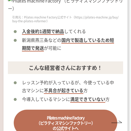
引用元：Pilates machine Factory公式サイト（https://pilates-machine.jp/buy/
buy-the-pilates-reformer）
入金後約1週間で納品
してくれる
新潟県燕三条などの
国内で製造しているため短
期間で発送
が可能に
こんな経営者さんにおすすめ！
レッスン予約が入っているが、今使っている中
古マシンに
不具合が起きている
方
今導入しているマシンに
満足できていない
方
Pilates machine Factory
（ピラティスマシンファクトリー）
の公式サイトへ