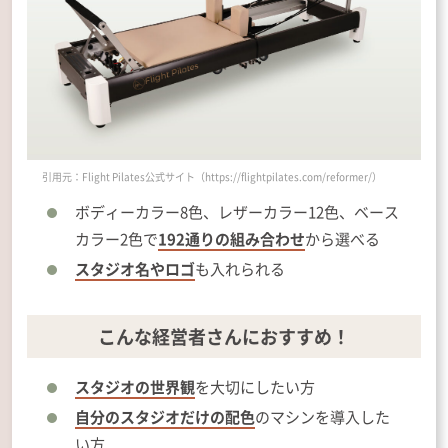
引用元：Flight Pilates公式サイト（https://flightpilates.com/reformer/）
ボディーカラー8色、レザーカラー12色、ベース
カラー2色で
192通りの組み合わせ
から選べる
スタジオ名やロゴ
も入れられる
こんな経営者さんにおすすめ！
スタジオの世界観
を大切にしたい方
自分のスタジオだけの配色
のマシンを導入した
い方