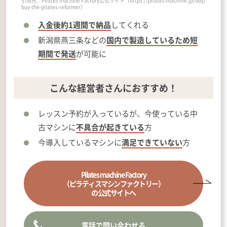
引用元：Pilates machine Factory公式サイト（https://pilates-machine.jp/buy/
buy-the-pilates-reformer）
入金後約1週間で納品
してくれる
新潟県燕三条などの
国内で製造しているため短
期間で発送
が可能に
こんな経営者さんにおすすめ！
レッスン予約が入っているが、今使っている中
古マシンに
不具合が起きている
方
今導入しているマシンに
満足できていない
方
Pilates machine Factory
（ピラティスマシンファクトリー）
の公式サイトへ
電話で問い合わせる